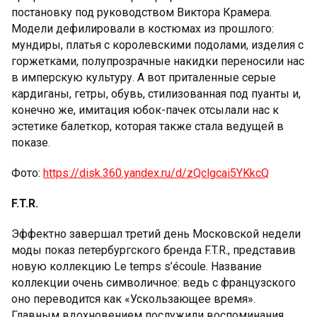
постановку под руководством Виктора Крамера.
Модели дефилировали в костюмах из прошлого:
мундиры, платья с королевскими подолами, изделия с
горжетками, полупрозрачные накидки переносили нас
в имперскую культуру. А вот приталенные серые
кардиганы, гетры, обувь, стилизованная под пуанты и,
конечно же, имитация юбок-пачек отсылали нас к
эстетике балеткор, которая также стала ведущей в
показе.
Фото:
https://disk.360.yandex.ru/d/zQclgcai5YKkcQ
F.T.R.
Эффектно завершал третий день Московской недели
моды показ петербургского бренда F.T.R., представив
новую коллекцию Le temps s’écoule. Название
коллекции очень символичное: ведь с французского
оно переводится как «Ускользающее время».
Главным вдохновением послужили воспоминания