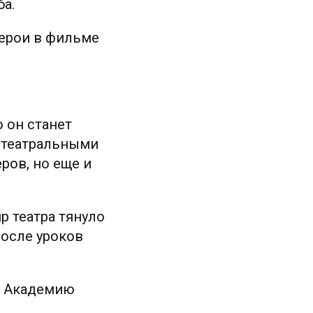
ба.
ерои в фильме
 он станет
и театральными
ров, но еще и
р театра тянуло
После уроков
 в Академию