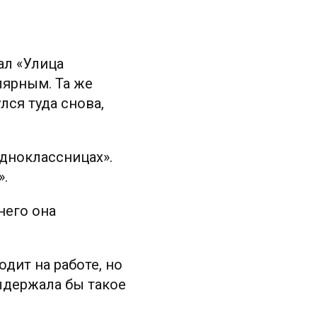
ал «Улица
лярным. Та же
лся туда снова,
Одноклассницах».
».
него она
одит на работе, но
ыдержала бы такое