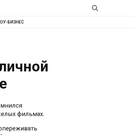
ОУ-БИЗНЕС
 личной
е
омнился
яжелых фильмах.
сопереживать