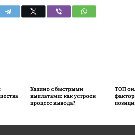
:
Казино с быстрыми
ТОП он
щества
выплатами: как устроен
фактор
процесс вывода?
позици