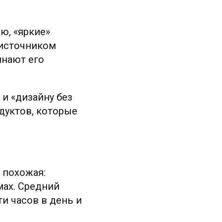
ю, «яркие»
 источником
инают его
 и «дизайну без
дуктов, которые
 похожая:
емах. Средний
и часов в день и