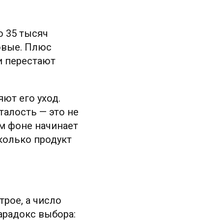
о 35 тысяч
овые. Плюс
и перестают
ют его уход.
талость — это не
ом фоне начинает
сколько продукт
рое, а число
арадокс выбора: