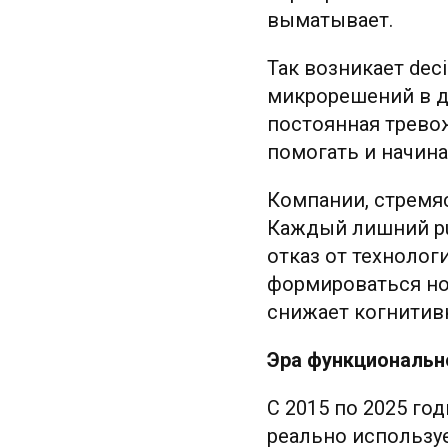
выматывает.
Так возникает deci
микрорешений в де
постоянная тревож
помогать и начина
Компании, стремяс
Каждый лишний pu
отказ от технолог
формироваться нов
снижает когнитивн
Эра функциональн
С 2015 по 2025 го
реально использу