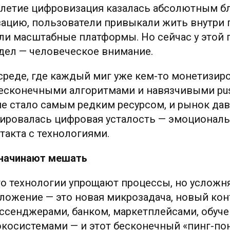
летие цифровизация казалась абсолютным бл
зацию, пользователи привыкали жить внутри
ли масштабные платформы. Но сейчас у этой 
дел — человеческое внимание.
реде, где каждый миг уже кем-то монетизиро
есконечными алгоритмами и навязчивыми pus
е стало самым редким ресурсом, и рынок давн
мировалась цифровая усталость — эмоциональ
такта с технологиями.
 начинают мешать
то технологии упрощают процессы, но усложн
ложение — это новая микрозадача, новый кон
ссенджерами, банком, маркетплейсами, обуче
косистемами — и этот бесконечный «пинг-по