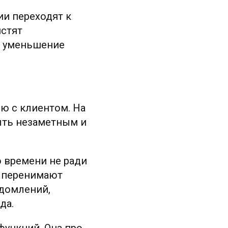
ии переходят к
истят
о уменьшение
ю с клиентом. На
ыть незаметным и
о времени не ради
у перенимают
едомлений,
да.
функций. Она про