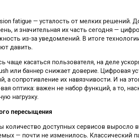
sion fatigue — усталость от мелких решений. Д
нь, и значительная их часть сегодня — цифр
ность из-за уведомлений. В итоге технологи
ют давить.
ь чаще касаться пользователя, на деле ускоря
sh или баннер снижает доверие. Цифровая ус
ий, а сопротивление их навязчивости. И на эт
ая оптика: важен не набор функций, а то, на
ую нагрузку.
ого пересыщения
ды количество доступных сервисов выросло вт
емых — почти не изменилось. Классический п