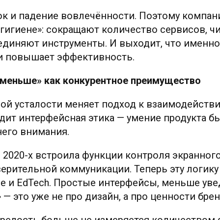
ок и падение вовлечённости. Поэтому компан
гигиене»: сокращают количество сервисов, ч
единяют инструменты. И выходит, что именн
и повышает эффективность.
 «меньше» как конкурентное преимущество
ой усталости меняет подход к взаимодействи
дит интерфейсная этика — умение продукта б
него внимания.
е 2020-х встроила функции контроля экранног
оверительной коммуникации. Теперь эту логик
ce и EdTech. Простые интерфейсы, меньше ув
 это уже не про дизайн, а про ценности брен
зрелость больше не измеряется количеством 