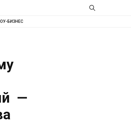
ОУ-БИЗНЕС
му
ий —
ва