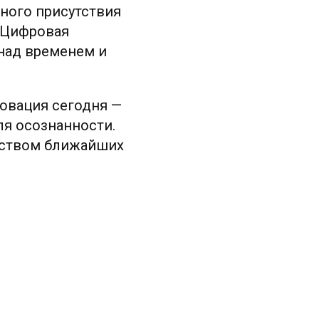
ного присутствия
. Цифровая
 над временем и
новация сегодня —
ля осознанности.
еством ближайших