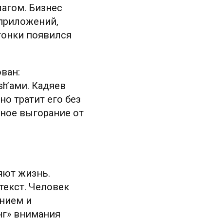
агом. Бизнес
 приложений,
гонки появился
ван:
h’ами. Кадяев
о тратит его без
ное выгорание от
яют жизнь.
текст. Человек
нием и
нг» внимания