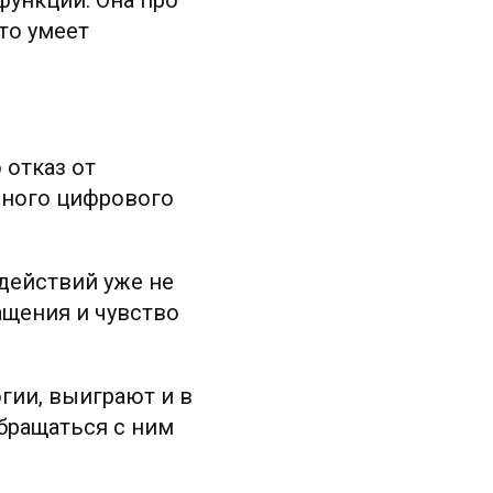
то умеет
 отказ от
нного цифрового
действий уже не
ащения и чувство
гии, выиграют и в
обращаться с ним