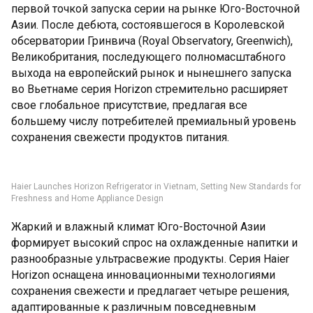
первой точкой запуска серии на рынке Юго-Восточной
Азии. После дебюта, состоявшегося в Королевской
обсерватории Гринвича (Royal Observatory, Greenwich),
Великобритания, последующего полномасштабного
выхода на европейский рынок и нынешнего запуска
во Вьетнаме серия Horizon стремительно расширяет
свое глобальное присутствие, предлагая все
большему числу потребителей премиальный уровень
сохранения свежести продуктов питания.
Haier Launches Horizon Refrigerator in Vietnam, Setting New Standards for
Freshness and Home Appliance Design
Жаркий и влажный климат Юго-Восточной Азии
формирует высокий спрос на охлажденные напитки и
разнообразные ультрасвежие продукты. Серия Haier
Horizon оснащена инновационными технологиями
сохранения свежести и предлагает четыре решения,
адаптированные к различным повседневным