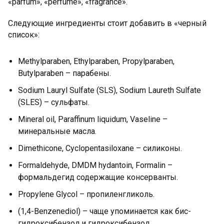
«parfum», «perfume», «fragrance».
Следующие ингредиенты стоит добавить в «черный
список»:
Мethylparaben, Ethylparaben, Propylparaben,
Butylparaben – парабены.
Sodium Lauryl Sulfate (SLS), Sodium Laureth Sulfate
(SLES) – сульфаты.
Mineral oil, Paraffinum liquidum, Vaseline –
минеральные масла.
Dimethicone, Cyclopentasiloxane – силиконы.
Formaldehyde, DMDM hydantoin, Formalin –
формальдегид содержащие консерванты.
Propylene Glycol – пропиленгликоль.
(1,4-Benzenediol) – чаще упоминается как бис-
гидроксибензол и гидроксибензол.