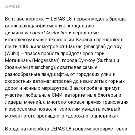
LEPAS L8
Во главе кортежа — LEPAS L8, первая модель бренда,
воплощающая фирменную концепцию
дизайна
«Leopard Aesthetic»
и передовые
интеллектуальные технологии. Караван преодолеет
почти 1000 километров от Шанхая (Shanghai) до Уху
(Wuhu) — трасса пробега пройдет через горы
Моганшань (Moganshan), города Сучжоу (Suzhou) и
Сюаньчэн (Xuancheng), охватывая самые
разнообразные ландшафты, от городских улиц и
скоростных автомагистралей до извилистых горных
дорог и ночных маршрутов. В автопробеге примут
участие глобальные СМИ, авторитетные блогеры и
лидеры мнений, а многопотоковая прямая трансляция
и аэросъемка позволят зрителям увидеть каждый
момент этого зрелищного «дорожного дневника».
В ходе автопробега LEPAS L8 продемонстрирует свои