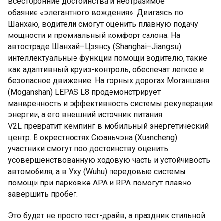
всесторонние достоинства и неотразимое
обаяние «элегантного вождения». Двигаясь по
Шанхаю, водители смогут оценить плавную подачу
мощности и премиальный комфорт салона. На
автостраде Шанхай–Цзянсу (Shanghai–Jiangsu)
интеллектуальные функции помощи водителю, такие
как адаптивный круиз-контроль, обеспечат легкое и
безопасное движение. На горных дорогах Моганшаня
(Moganshan) LEPAS L8 продемонстрирует
манвренность и эффективность системы рекуперации
энергии, а его внешний источник питания
V2L превратит кемпинг в мобильный энергетический
центр. В окрестностях Сюаньчэна (Xuancheng)
участники смогут поо достоинству оценить
усовершенствованную ходовую часть и устойчивость
автомобиля, а в Уху (Wuhu) передовые системы
помощи при парковке APA и RPA помогут плавно
завершить пробег.
Это будет не просто тест-драйв, а праздник стильной