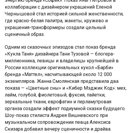
энергию бренда «Софик». Показ Яны Петровой в
коллаборации с дизайнером украшений Еленой
Чернышовой стал историей сильной женственности,
где красно-белая палитра, жакеты, кружево и
украшения-трансформеры создали цельный
сценичный образ.
Одним из сказочных эпизодов стал показ бренда
«Кукла Таня» дизайнера Тани Тузовой — блогера-
миллионника, певицы и владелицы крупнейшей в
России коллекции оригинальных кукол «Барби»
бренда «Маттел», насчитывающей около 12 000
экземпляров. Жанна Смолянская представила два
показа — «Цветные сны» и «Кибер Мэджик Код»: мех,
лайм, голубой, фиолетовый, фуксия, пайетки,
зеркальные ткани, еврофатин и перламутровая
органза создали эффект подиумной сказки будущего.
Шоу-показ стилиста Андрея Вишневского при
музыкальном сопровождении певца Алексиса
Скизара добавил вечеру сценичности и драйва.