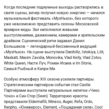
Когда последние подиумные выходы растворились в
свете сцены, вечер получил новую энергию — начался
музыкальный фестиваль «МузНьюз», без которого
уже невозможно представить сезоны Московской
ярмарки моды. Зал наполнился живыми
выступлениями, движением, камерами и зрительским
драйвом. Сценический ритм задавал Данил
Большаков — легендарный бессменный ведущий
«МузНьюз». На сцене выступили Danihillz, Istokiya, Lilit,
Maskatt, Maxim Zavidia, Monovika, Vlad Kelly, Vlad Zotov,
White Queen, Насти Луч, Роман Исаев и Im Storie,
Самый Рыбный и Капри Ми.
Особую атмосферу XIII сезона усилили партнёры.
Стратегическим партнёром события стал Castle.
Партнёрами выступили натуральные напитки «Чико
Чоко» и Син Стор (Seen). Территорию красоты
представили Eldermafill, Miness, Auger, Refa, Ordo,
Renpho, «Юниверсо», Element, «Лошадиная сила», Cool