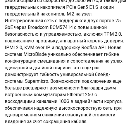
работающими со скоростью до 5600 МТ/с, а также два
твердотельных накопителя PCIe Gen5 E1.S и один
твердотельный накопитель M.2 на узел.
Интегрированная сеть с поддержкой двух портов 25
GbE через Broadcom BCM57414 с повышенной
безопасностью и управляемостью, включая TPM 2.0,
подписанную прошивку, аппаратный корень доверия,
IPMI 2.0, KVM over IP и поддержку Redfish API. Новая
система MicroBlade уникально обеспечивает гибкие
конфигурации смешивания и сопоставления на узлах
одинарной и двойной ширины, что еще раз
демонстрирует гибкость универсальной блейд-
системы Supermicro. Возможности подключения еще
больше расширяют возможности благодаря двум
встроенным коммутаторам Ethernet 25G с
восходящими каналами 100G в задней части корпуса,
обеспечивая надежную высокоскоростную сеть при
одновременном снижении совокупной стоимости
владения за счет сокращения кабеля.