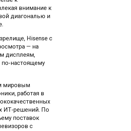
влекая внимание к
вой диагональю и
е.
релище, Hisense с
осмотра — на
ым дисплеям,
 по-настоящему
ым мировым
ники, работая в
ысококачественных
х ИТ-решений. По
ъему поставок
левизоров с