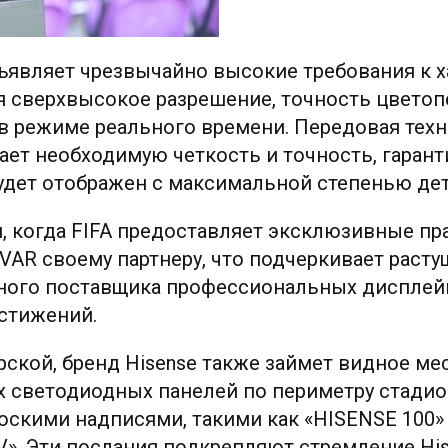
ъявляет чрезвычайно высокие требования к 
я сверхвысокое разрешение, точность цветоп
 в режиме реального времени. Передовая тех
ает необходимую четкость и точность, гарант
удет отображен с максимальной степенью дет
, когда FIFA предоставляет эксклюзивные пр
 VAR своему партнеру, что подчеркивает расту
жного поставщика профессиональных диспле
стижений.
кой, бренд Hisense также займет видное мес
х светодиодных панелей по периметру стадио
оскими надписями, такими как «HISENSE 100» 
V». Эти послания подкрепляют стремление His