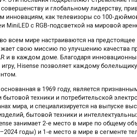
 совершенству и глобальному лидерству, при
м инновациям, как телевизоры со 100-дюймо
и MiniLED с RGB-подсветкой на мировой арен
о всем мире настраиваются на предстоящее з
жает свою миссию по улучшению качества пр
VAR и в каждом доме. Благодаря инновационн
гру, Hisense позволяет каждому болельщику
нтом.
 основанная в 1969 году, является признанн
 бытовой техники и потребительской электро
анах мира, и специализируется на выпуске в
зделий, бытовой техники и интеллектуальны
ense занимает 2-е место в мире по общему об
–2024 годы) и 1-е место в мире в сегменте те