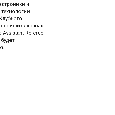
ектроники и
 технологии
 Клубного
меннейших экранах
Assistant Referee,
 будет
ю.