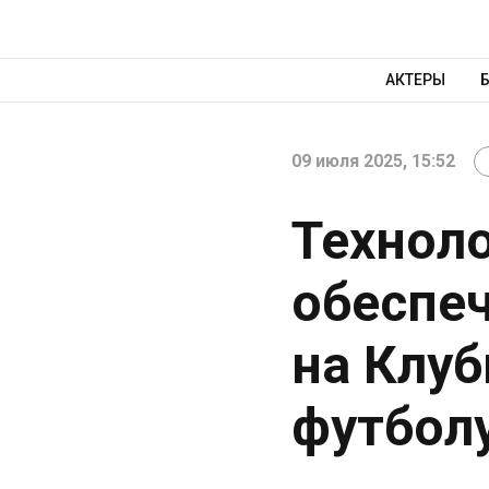
АКТЕРЫ
09 июля 2025, 15:52
Техноло
обеспе
на Клу
футболу