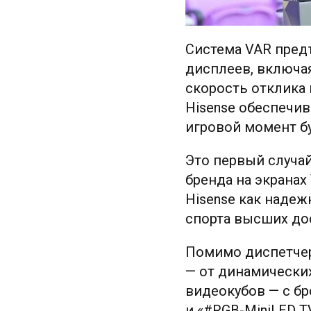
Система VAR пред
дисплеев, включа
скорость отклика
Hisense обеспечив
игровой момент б
Это первый случай
бренда на экранах
Hisense как наде
спорта высших до
Помимо диспетчерс
— от динамически
видеокубов — с бр
и «#RGB-MiniLED T