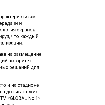
характеристикам
ередачи и
нология экранов
ируя, что каждый
ализации.
ава на размещение
щий авторитет
йных решений для
то и на стадионе
на до гигантских
TV, «GLOBAL No.1»
ense к