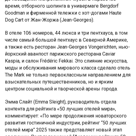
время, отборного шопинга в универмаге Bergdorf
Goodman и фирменной тележки с хот-догами Haute
Dog Cart от Жан-Жоржа (Jean-Georges).
В отеле 106 номеров, 44 люкса и три пентхауса, в том
числе самый большой пентхаус в Северной Америке,
а также есть ресторан Jean-Georges Vongerichten, нью-
йоркский аванпост парижского ресторана Caviar
Kaspia, и салон Frédéric Fekkai. Это слияние искусства,
моды и обслуживания мирового класса сделало отель
The Mark не только первоклассным направлением для
взыскательных путешественников, но и ярким
центром социальной и творческой арены города.
Эмма Слайт (Emma Sleight), руководитель отдела
контента для рейтинга «50 лучших отелей мира»,
комментирует: «По мере продолжения новаторского
развития гостиничной индустрии, рейтинг “50 лучших
отелей мира” 2025 также представляет новый этап