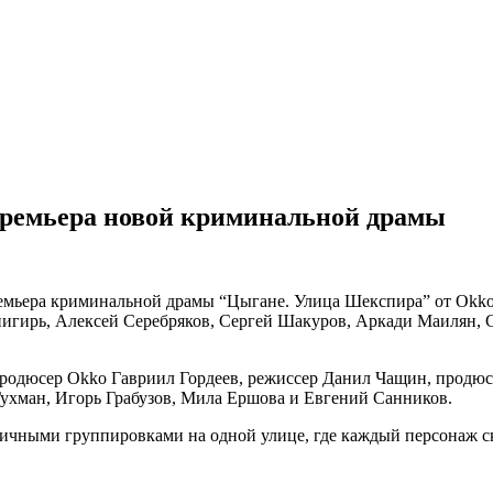
премьера новой криминальной драмы
емьера криминальной драмы “Цыгане. Улица Шекспира” от Okko
игирь, Алексей Серебряков, Сергей Шакуров, Аркади Маилян, 
продюсер Okko Гавриил Гордеев, режиссер Данил Чащин, продюс
Гухман, Игорь Грабузов, Мила Ершова и Евгений Санников.
ичными группировками на одной улице, где каждый персонаж ск