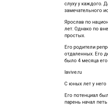
слуху у каждого. 
замечательного и
Ярослав по национ
лет. Однако по вн
простых.
Его родители репр
отдаленных. Его д
было 4 месяца его
lavive.ru
С юных лет у него
Его потенциал был
парень начал петь