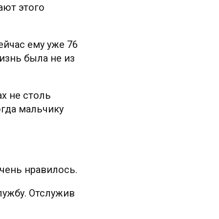
ают этого
ейчас ему уже 76
изнь была не из
х не столь
огда мальчику
очень нравилось.
лужбу. Отслужив