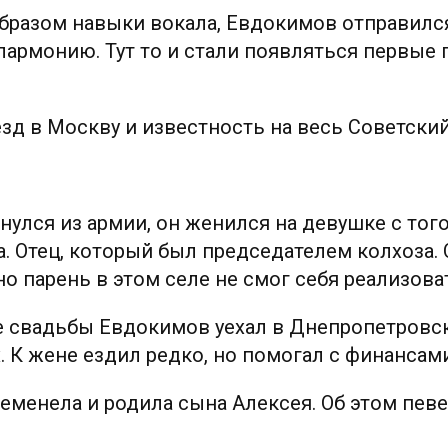
образом навыки вокала, Евдокимов отправилс
лармонию. Тут то и стали появляться первые 
зд в Москву и известность на весь Советски
нулся из армии, он женился на девушке с того
а. Отец, который был председателем колхоза
о парень в этом селе не смог себя реализова
 свадьбы Евдокимов уехал в Днепропетровск,
х. К жене ездил редко, но помогал с финансами
еменела и родила сына Алексея. Об этом певе