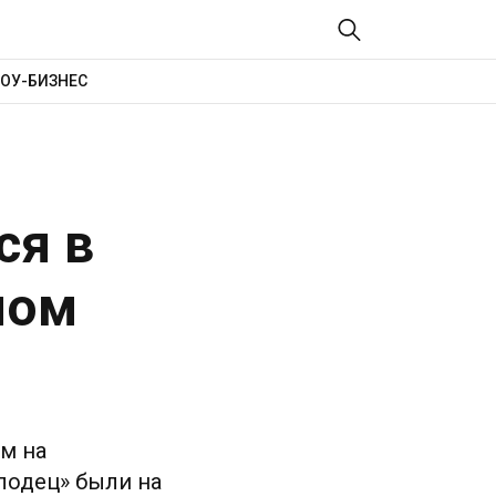
ОУ-БИЗНЕС
ся в
ном
м на
олодец» были на