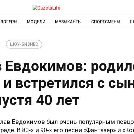
БЛОГЕРЫ
МОДЕЛИ
МУЗЫКАНТЫ
СПОРТСМЕНЫ
Ш
1
ШОУ-БИЗНЕС
 Евдокимов: родил
 и встретился с сы
устя 40 лет
слав Евдокимов был очень популярным певцо
раде. В 80-х и 90-х его песни «Фантазер» и «К