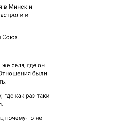
я в Минск и
гастроли и
й Союз.
 же села, где он
. Отношения были
ть.
 где как раз-таки
.
ц почему-то не