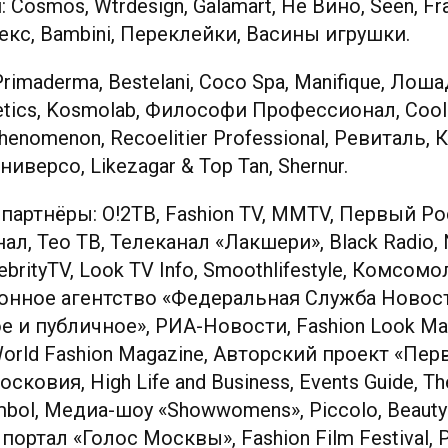
Cosmos, Wtrdesign, Galamart, Не Вино, Seen, Fra
екс, Bambini, Переклейки, Васины игрушки.
imaderma, Bestelani, Coco Spa, Manifique, Лош
etics, Kosmolab, Философи Профессионал, Cool 
Phenomenon, Recoelitier Professional, Ревиталь,
иверсо, Likezagar & Top Tan, Shernur.
артнёры: О!2ТВ, Fashion TV, MMTV, Первый Р
, Тео ТВ, Телеканал «Лакшери», Black Radio, 
brityTV, Look TV Info, Smoothlifestyle, Комсом
онное агентство «Федеральная Служба Новост
 и публичное», РИА-Новости, Fashion Look Maga
World Fashion Magazine, Авторский проект «Пе
ковия, High Life and Business, Events Guide, The 
ymbol, Медиа-шоу «Showwomens», Piccolo, Beauty 
тал «Голос Москвы», Fashion Film Festival, P