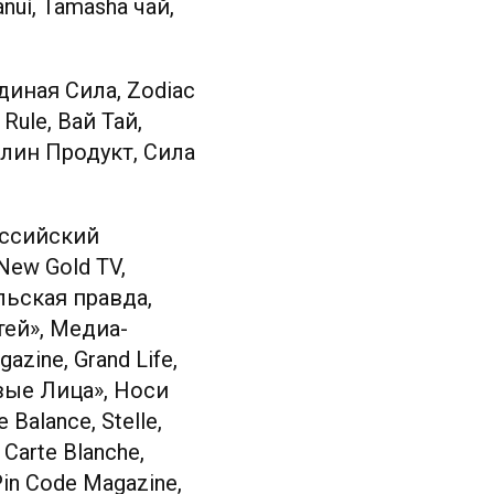
nuí, Tamasha чай,
адиная Сила, Zodiac
Rule, Вай Тай,
 Клин Продукт, Сила
оссийский
New Gold TV,
ольская правда,
ей», Медиа-
zine, Grand Life,
рвые Лица», Носи
Balance, Stelle,
Carte Blanche,
in Code Magazine,