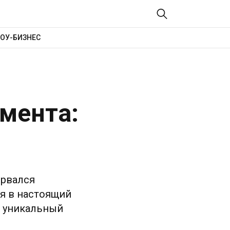
ОУ-БИЗНЕС
омента:
орвался
ся в настоящий
л уникальный