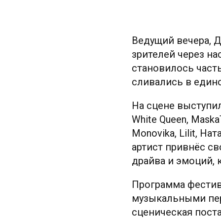
Ведущий вечера, 
зрителей через н
становилось часть
сливались в едино
На сцене выступили
White Queen, Maska
Monovika, Lilit, Н
артист привнёс с
драйва и эмоций,
Программа фестив
музыкальными пер
сценическая пост