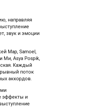
ию, направляя
выступление
т, звук и эмоции
жей Мар, Samoel,
 Ми, Asya Pospik,
овская. Каждый
ерывный поток
ных аккордов.
ыми
е эффекты и
 выступление