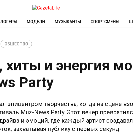
БЛОГЕРЫ
МОДЕЛИ
МУЗЫКАНТЫ
СПОРТСМЕНЫ
Ш
ОБЩЕСТВО
 хиты и энергия м
s Party
стал эпицентром творчества, когда на сцене вз
иваль Muz-News Party. Этот вечер превратил
драйва и эмоций, где каждый артист создава
ток, захватывая публику с первых секунд.