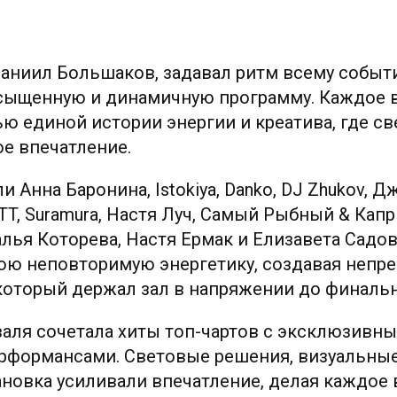
Даниил Большаков, задавал ритм всему событ
асыщенную и динамичную программу. Каждое 
ю единой истории энергии и креатива, где све
е впечатление.
 Анна Баронина, Istokiya, Danko, DJ Zhukov, Д
TT, Suramura, Настя Луч, Самый Рыбный & Капри
аталья Которева, Настя Ермак и Елизавета Сад
вою неповторимую энергетику, создавая непр
 который держал зал в напряжении до финаль
аля сочетала хиты топ-чартов с эксклюзивн
формансами. Световые решения, визуальны
ановка усиливали впечатление, делая каждое