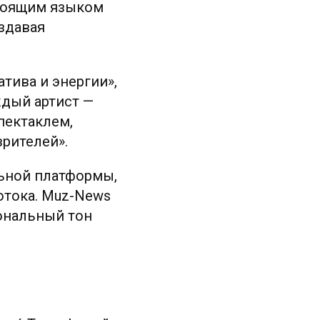
стоящим языком
здавая
тива и энергии»,
ждый артист —
пектаклем,
зрителей».
льной платформы,
отока. Muz-News
иональный тон