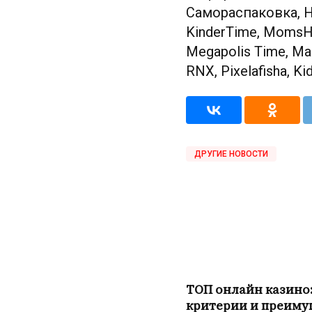
Самораспаковка, Hi
KinderTime, MomsHi
Megapolis Time, М
RNX, Pixelafisha, Ki
ДРУГИЕ НОВОСТИ
ТОП онлайн казино
критерии и преиму