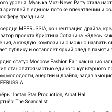
го уровня. Музыка Muz-News Party стала на
 зрителей в едином потоке впечатлений и со
осферу праздника.
 сердце MFFRUSSIA, концентрация драйва, креа
затор проекта Кристина Собянина. «Здесь ка
ения, а каждую композицию можно назвать с
ет публику и оставляет яркий след в памяти 
дил статус Moscow Fashion Fair как национа
тив становятся частью единого культурного п
ом молодости, энергии и драйва, задав эмоц
MFFRUSSIA.
ы: Instan Star Production, Arbat Hall.
тнёр: The Scandalist.