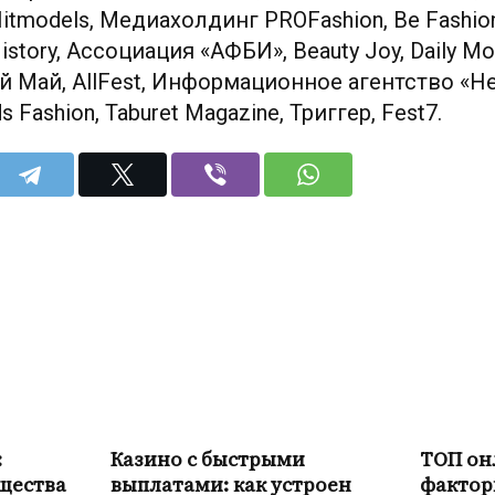
tmodels, Медиахолдинг PROFashion, Be Fashion, 
story, Ассоциация «АФБИ», Beauty Joy, Daily Mo
ай Май, AllFest, Информационное агентство «Н
ds Fashion, Taburet Magazine, Триггер, Fest7.
:
Казино с быстрыми
ТОП он
щества
выплатами: как устроен
фактор