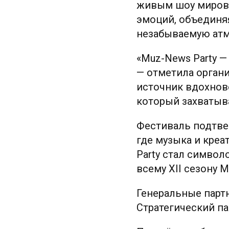
живым шоу мирово
эмоций, объединяя
незабываемую атм
«Muz-News Party —
— отметила органи
источник вдохнов
который захватыва
Фестиваль подтвер
где музыка и креа
Party стал символ
всему XII сезону 
Генеральные партнёр
Стратегический пар